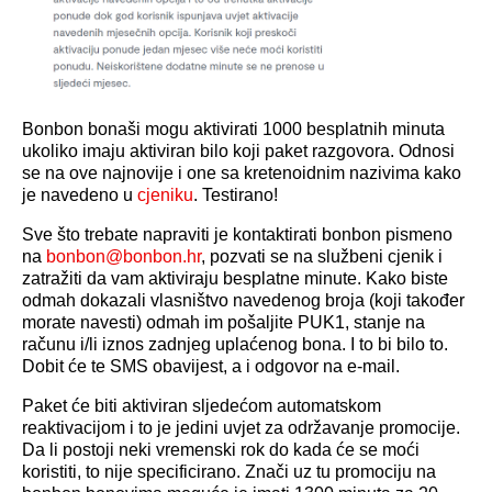
Bonbon bonaši mogu aktivirati 1000 besplatnih minuta
ukoliko imaju aktiviran bilo koji paket razgovora. Odnosi
se na ove najnovije i one sa kretenoidnim nazivima kako
je navedeno u
cjeniku
. Testirano!
Sve što trebate napraviti je kontaktirati bonbon pismeno
na
bonbon@bonbon.hr
, pozvati se na službeni cjenik i
zatražiti da vam aktiviraju besplatne minute. Kako biste
odmah dokazali vlasništvo navedenog broja (koji također
morate navesti) odmah im pošaljite PUK1, stanje na
računu i/li iznos zadnjeg uplaćenog bona. I to bi bilo to.
Dobit će te SMS obavijest, a i odgovor na e-mail.
Paket će biti aktiviran sljedećom automatskom
reaktivacijom i to je jedini uvjet za održavanje promocije.
Da li postoji neki vremenski rok do kada će se moći
koristiti, to nije specificirano. Znači uz tu promociju na