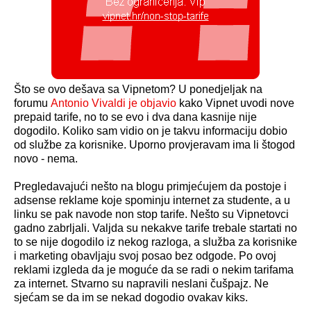
Što se ovo dešava sa Vipnetom? U ponedjeljak na
forumu
Antonio Vivaldi je objavio
kako Vipnet uvodi nove
prepaid tarife, no to se evo i dva dana kasnije nije
dogodilo. Koliko sam vidio on je takvu informaciju dobio
od službe za korisnike. Uporno provjeravam ima li štogod
novo - nema.
Pregledavajući nešto na blogu primjećujem da postoje i
adsense reklame koje spominju internet za studente, a u
linku se pak navode non stop tarife. Nešto su Vipnetovci
gadno zabrljali. Valjda su nekakve tarife trebale startati no
to se nije dogodilo iz nekog razloga, a služba za korisnike
i marketing obavljaju svoj posao bez odgode. Po ovoj
reklami izgleda da je moguće da se radi o nekim tarifama
za internet. Stvarno su napravili neslani čušpajz. Ne
sjećam se da im se nekad dogodio ovakav kiks.