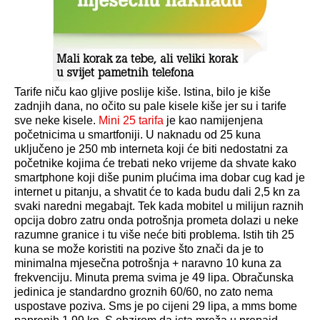
Tarife niču kao gljive poslije kiše. Istina, bilo je kiše
zadnjih dana, no očito su pale kisele kiše jer su i tarife
sve neke kisele.
Mini 25 tarifa
je kao namijenjena
početnicima u smartfoniji. U naknadu od 25 kuna
uključeno je 250 mb interneta koji će biti nedostatni za
početnike kojima će trebati neko vrijeme da shvate kako
smartphone koji diše punim plućima ima dobar cug kad je
internet u pitanju, a shvatit će to kada budu dali 2,5 kn za
svaki naredni megabajt. Tek kada mobitel u milijun raznih
opcija dobro zatru onda potrošnja prometa dolazi u neke
razumne granice i tu više neće biti problema. Istih tih 25
kuna se može koristiti na pozive što znači da je to
minimalna mjesečna potrošnja + naravno 10 kuna za
frekvenciju. Minuta prema svima je 49 lipa. Obračunska
jedinica je standardno groznih 60/60, no zato nema
uspostave poziva. Sms je po cijeni 29 lipa, a mms bome