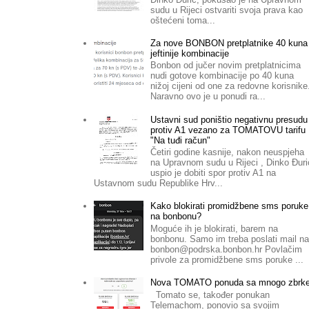
sudu u Rijeci ostvariti svoja prava kao
oštećeni toma...
Za nove BONBON pretplatnike 40 kuna
jeftinije kombinacije
Bonbon od jučer novim pretplatnicima
nudi gotove kombinacije po 40 kuna
nižoj cijeni od one za redovne korisnike
Naravno ovo je u ponudi ra...
Ustavni sud poništio negativnu presudu
protiv A1 vezano za TOMATOVU tarifu
"Na tuđi račun"
Četiri godine kasnije, nakon neuspjeha
na Upravnom sudu u Rijeci , Dinko Đuri
uspio je dobiti spor protiv A1 na
Ustavnom sudu Republike Hrv...
Kako blokirati promidžbene sms poruke
na bonbonu?
Moguće ih je blokirati, barem na
bonbonu. Samo im treba poslati mail n
bonbon@podrska.bonbon.hr
Povlačim
privole za promidžbene sms poruke ...
Nova TOMATO ponuda sa mnogo zbrk
Tomato se, također ponukan
Telemachom, ponovio sa svojim