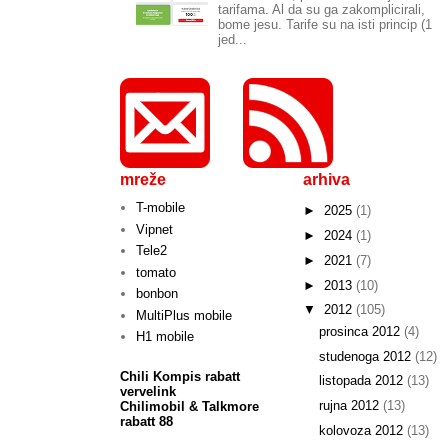
tarifama. Al da su ga zakomplicirali,
bome jesu. Tarife su na isti princip (1
jed...
mreže
arhiva
T-mobile
►
2025
(1)
Vipnet
►
2024
(1)
Tele2
►
2021
(7)
tomato
►
2013
(10)
bonbon
▼
2012
(105)
MultiPlus mobile
prosinca 2012
(4)
H1 mobile
studenoga 2012
(12)
Chili Kompis rabatt
listopada 2012
(13)
vervelink
rujna 2012
(13)
Chilimobil & Talkmore
rabatt 88
kolovoza 2012
(13)