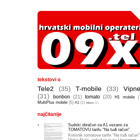
tekstovi o
Tele2
(35)
T-mobile
(33)
Vipne
(31)
bonbon
(21)
tomato
(20)
H1 mobile
(
MultiPlus mobile
(5)
A1
(2)
Iskon
(1)
najčitanije
Sudski obračun sa A1 vezano za
TOMATOVU tarifu "Na tuđi račun"
Korisnik tomatove tarife "Na tuđi račun"
Dinko Đurić, pokušao je na Upravnom