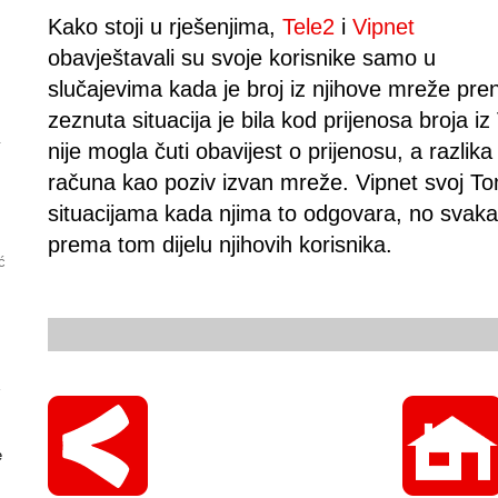
Kako stoji u rješenjima,
Tele2
i
Vipnet
obavještavali su svoje korisnike samo u
slučajevima kada je broj iz njihove mreže p
zeznuta situacija je bila kod prijenosa broja 
.
nije mogla čuti obavijest o prijenosu, a razlika u
računa kao poziv izvan mreže. Vipnet svoj T
situacijama kada njima to odgovara, no svakak
prema tom dijelu njihovih korisnika.
ć
a
e