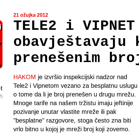
21 ožujka 2012
TELE2 i VIPNET
obavještavaju 
prenešenim bro
HAKOM
je izvršio inspekcijski nadzor nad
Tele2 i Vipnetom vezano za besplatnu uslugu
t
o tome da li je broj prenešen u drugu mrežu.
7)
Mnoge tarife na našem tržistu imaju jeftinije
pozivanje unutar vlastite mreže ili pak
"besplatne" razgovore, stoga često zna biti
vrlo bitno u kojoj je mreži broj koji zovemo.